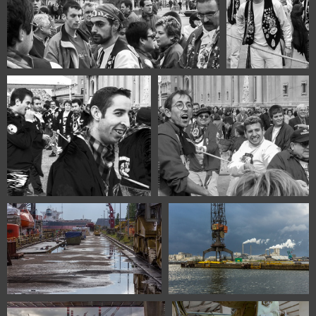
110-1016 Fiestas del Pilar Zaragoza 2000
110-1023 Fiestas
del Pilar Zaragoza
2000
110-1038 Fiestas del Pilar
110-1042 Fiestas del Pilar
Zaragoza 2000
Zaragoza 2000
1100 0223 Amsterdam-haven
1100 0253 Amsterdam The
Netherlands