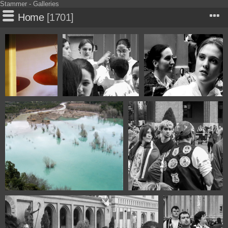
Stammer - Galleries
Home
1701
1079
109-0959 Fiestas del
109-0970 Fiestas del
Pilar Zaragoza 2000
Pilar Zaragoza 2000
1094 Embalse de Mediano cerca de
110-1013 Fiestas del Pilar
Gerbe Huesca Spain
Zaragoza 2000