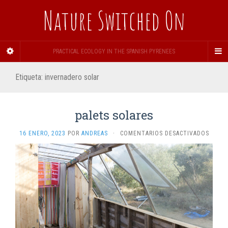
Nature Switched On
PRACTICAL ECOLOGY IN THE SPANISH PYRENEES
Etiqueta:
invernadero solar
palets solares
EN
16 ENERO, 2023
POR
ANDREAS
·
COMENTARIOS DESACTIVADOS
PALET
SOLAR