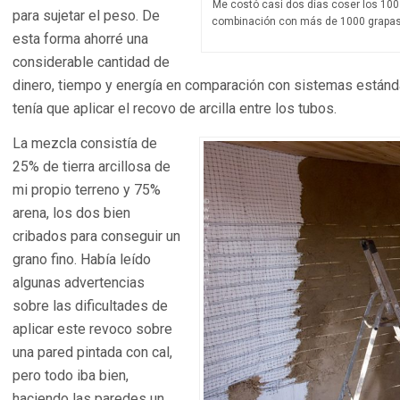
Me costó casi dos días coser los 100 
para sujetar el peso. De
combinación con más de 1000 grapas, 
esta forma ahorré una
considerable cantidad de
dinero, tiempo y energía en comparación con sistemas están
tenía que aplicar el recovo de arcilla entre los tubos.
La mezcla consistía de
25% de tierra arcillosa de
mi propio terreno y 75%
arena, los dos bien
cribados para conseguir un
grano fino. Había leído
algunas advertencias
sobre las dificultades de
aplicar este revoco sobre
una pared pintada con cal,
pero todo iba bien,
haciendo las paredes un