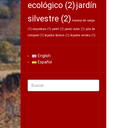
ecológico
(2)
jardín
silvestre
(2)
manejo de siega
(1)
orquídeas
(1)
palet
(1)
panel solar
(1)
pila de
compost
(1)
tejados Sedum
(1)
tejados verdes
(1)
English
Español