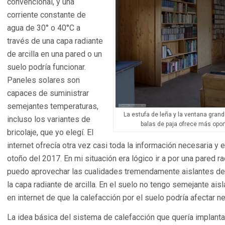
convencional, y una
corriente constante de
agua de 30° o 40°C a
través de una capa radiante
de arcilla en una pared o un
suelo podría funcionar.
Paneles solares son
capaces de suministrar
semejantes temperaturas,
La estufa de leña y la ventana gran
incluso los variantes de
balas de paja ofrece más opor
bricolaje, que yo elegí. El
internet ofrecía otra vez casi toda la información necesaria 
otoño del 2017. En mi situación era lógico ir a por una pared r
puedo aprovechar las cualidades tremendamente aislantes de 
la capa radiante de arcilla. En el suelo no tengo semejante ai
en internet de que la calefacción por el suelo podría afectar n
La idea básica del sistema de calefacción que quería implanta