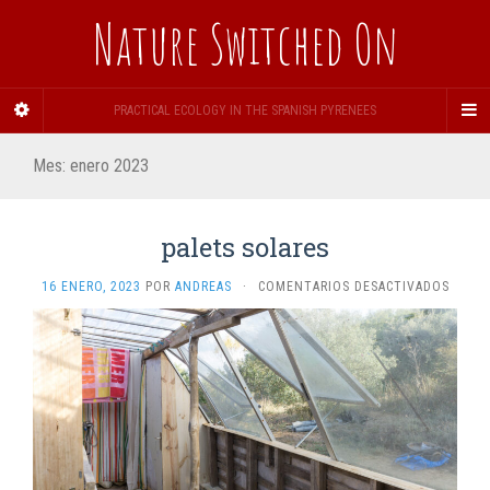
Nature Switched On
PRACTICAL ECOLOGY IN THE SPANISH PYRENEES
Mes:
enero 2023
palets solares
EN
16 ENERO, 2023
POR
ANDREAS
·
COMENTARIOS DESACTIVADOS
PALET
SOLAR