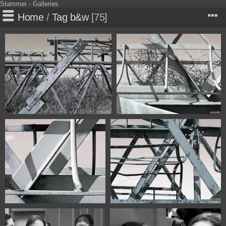
Stammer - Galleries
Home
/
Tag
b&w
75
0498
0500
0502
0506